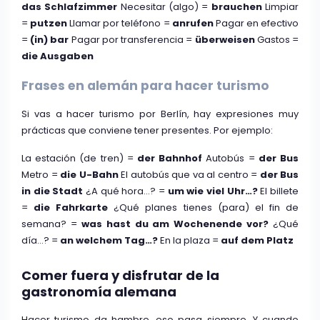
das Schlafzimmer
Necesitar (algo) =
brauchen
Limpiar
=
putzen
Llamar por teléfono =
anrufen
Pagar en efectivo
=
(in) bar
Pagar por transferencia =
überweisen
Gastos =
die Ausgaben
Frases en alemán para hacer turismo
Si vas a hacer turismo por Berlín, hay expresiones muy
prácticas que conviene tener presentes. Por ejemplo:
La estación (de tren) =
der Bahnhof
Autobús =
der Bus
Metro =
die U-Bahn
El autobús que va al centro =
der Bus
in die Stadt
¿A qué hora…? =
um wie viel Uhr…?
El billete
=
die Fahrkarte
¿Qué planes tienes (para) el fin de
semana? =
was hast du am Wochenende vor?
¿Qué
día…? =
an welchem Tag…?
En la plaza =
auf dem Platz
Comer fuera y disfrutar de la
gastronomía alemana
Hacer turismo da hambre, eso pasa siempre. Y cuando