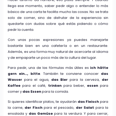
llega ese momento, saber pedir algo o entender lo más
básico de una carta te facilita mucho las cosas. No se trata
solo de comer, sino de disfrutar de la experiencia sin
quedarte con dudas sobre qué estás pidiendo o cómo
pedir la cuenta.
Con unas pocas expresiones ya puedes manejarte
bastante bien en una cafetería o en un restaurante.
Además, es una forma muy natural de acercarte al idioma
y de empaparte un poco más de la cultura del lugar.
Para pedir, una de las fórmulas más útiles es
ich hätte
gern ein…, bitte
. También te conviene conocer
das
Wasser
para el agua,
das Bier
para la cerveza,
der
Kaffee
para el café,
trinken
para beber,
essen
para
comer y
das Essen
para la comida.
Si quieres identificar platos, te ayudarán
das Fleisch
para
la carne,
der Fisch
para el pescado,
der Salat
para la
ensalada y
das Gemüse
para la verdura. Y para cerrar,